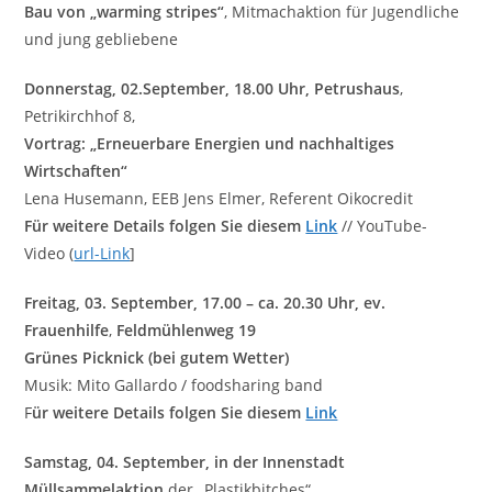
Bau von „warming stripes“
, Mitmachaktion für Jugendliche
und jung gebliebene
Donnerstag, 02.September, 18.00 Uhr, Petrushaus
,
Petrikirchhof 8,
Vortrag:
„Erneuerbare Energien und nachhaltiges
Wirtschaften“
Lena Husemann, EEB Jens Elmer, Referent Oikocredit
Für weitere Details folgen Sie diesem
Link
// YouTube-
Video (
url-Link
]
Freitag, 03. September, 17.00 – ca. 20.30 Uhr, ev.
Frauenhilfe
,
Feldmühlenweg 19
Grünes Picknick (bei gutem Wetter)
Musik: Mito Gallardo / foodsharing band
F
ür weitere Details folgen Sie diesem
Link
Samstag, 04. September, in der Innenstadt
Müllsammelaktion
der „Plastikbitches“