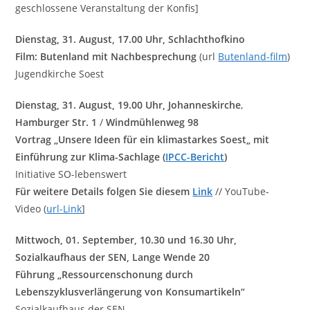
geschlossene Veranstaltung der Konfis]
Dienstag, 31. August, 17.00 Uhr, Schlachthofkino
Film: Butenland mit Nachbesprechung
(url
Butenland-film
)
Jugendkirche Soest
Dienstag, 31. August, 19.00 Uhr, Johanneskirche
,
Hamburger Str. 1
/
Windmühlenweg 98
Vortrag „
Unsere Ideen für ein klimastarkes Soest
„
mit
Einführung zur Klima-Sachlage (
IPCC-Bericht
)
Initiative SO-lebenswert
Für weitere Details folgen Sie diesem
Link
// YouTube-
Video (
url-Link
]
Mittwoch, 01. September, 10.30 und 16.30 Uhr,
Sozialkaufhaus der SEN, Lange Wende 20
Führung „Ressourcenschonung durch
Lebenszyklusverlängerung von Konsumartikeln“
Sozialkaufhaus der SEN