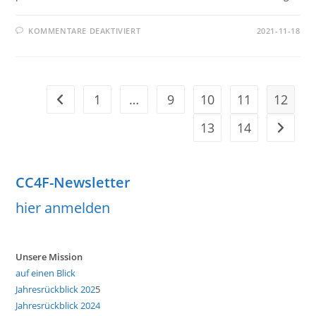
FÜR
KOMMENTARE DEAKTIVIERT
2021-11-18
PAPST
RUFT
JEDEN
EINZELNEN
NACH
DEM
KLIMAGIPFEL
1
…
9
10
11
12
Zur vorherigen Seite
ZUM
SOFORTIGEN
HANDELN
13
14
Zur näch
AUF
CC4F-Newsletter
hier anmelden
Unsere Mission
auf einen Blick
Jahresrückblick 202
5
Jahresrückblick 2024