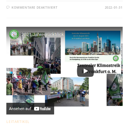
FÜR
KOMMENTARE DEAKTIVIERT
2022-01-31
MISEREOR
FASTENAKTION
–
ES
GEHT!
GERECHT.
LEITARTIKEL