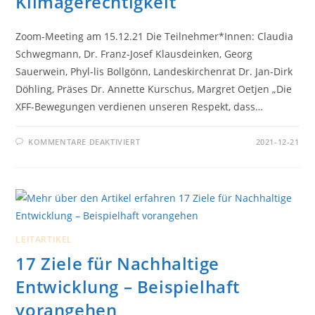
Klimagerechtigkeit
Zoom-Meeting am 15.12.21 Die Teilnehmer*Innen: Claudia
Schwegmann, Dr. Franz-Josef Klausdeinken, Georg
Sauerwein, Phyl-lis Bollgönn, Landeskirchenrat Dr. Jan-Dirk
Döhling, Präses Dr. Annette Kurschus, Margret Oetjen „Die
XFF-Bewegungen verdienen unseren Respekt, dass…
FÜR
KOMMENTARE DEAKTIVIERT
2021-12-21
PRÄSES
A.
KURSCHUS
SPRICHT
MIT
DEN
CHRISTIANS4FUTURE
ÜBER
KLIMAGERECHTIGKEIT
LEITARTIKEL
17 Ziele für Nachhaltige
Entwicklung – Beispielhaft
vorangehen