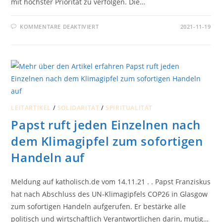
mit höchster Priorität zu verfolgen. Die…
FÜR
KOMMENTARE DEAKTIVIERT
2021-11-19
DIE
EV.
LANDESKIRCHE
VON
WESTFALEN
WILL
BIS
2040
KLIMANEUTRAL
WERDEN
LEITARTIKEL
/
SOLIDARITÄT
/
SPIRITUALITÄT
Papst ruft jeden Einzelnen nach
dem Klimagipfel zum sofortigen
Handeln auf
Meldung auf katholisch.de vom 14.11.21 . . Papst Franziskus
hat nach Abschluss des UN-Klimagipfels COP26 in Glasgow
zum sofortigen Handeln aufgerufen. Er bestärke alle
politisch und wirtschaftlich Verantwortlichen darin, mutig…