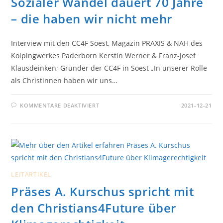
Sozialer Wandel dauert 70 Jahre
– die haben wir nicht mehr
Interview mit den CC4F Soest, Magazin PRAXIS & NAH des
Kolpingwerkes Paderborn Kerstin Werner & Franz-Josef
Klausdeinken; Gründer der CC4F in Soest „In unserer Rolle
als Christinnen haben wir uns…
FÜR
KOMMENTARE DEAKTIVIERT
2021-12-21
SOZIALER
WANDEL
DAUERT
70
JAHRE
–
DIE
HABEN
WIR
NICHT
LEITARTIKEL
MEHR
Präses A. Kurschus spricht mit
den Christians4Future über