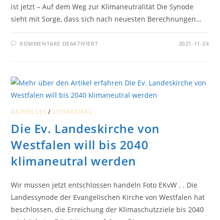
ist jetzt – Auf dem Weg zur Klimaneutralität Die Synode
sieht mit Sorge, dass sich nach neuesten Berechnungen…
FÜR
KOMMENTARE DEAKTIVIERT
2021-11-24
DIE
EV.
KIRCHE
VON
DEUTSCHLAND
WILL
BIS
2035
KLIMANEUTRAL
WERDEN
AKTUELLES
/
LEITARTIKEL
UND
NACHHALTIGKEIT
Die Ev. Landeskirche von
UND
GERECHTIGKEIT
FÖRDERN
Westfalen will bis 2040
klimaneutral werden
Wir müssen jetzt entschlossen handeln Foto EKvW . . Die
Landessynode der Evangelischen Kirche von Westfalen hat
beschlossen, die Erreichung der Klimaschutzziele bis 2040