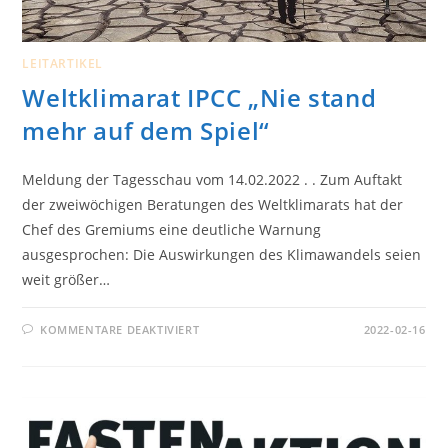
LEITARTIKEL
Weltklimarat IPCC „Nie stand
mehr auf dem Spiel“
Meldung der Tagesschau vom 14.02.2022 . . Zum Auftakt
der zweiwöchigen Beratungen des Weltklimarats hat der
Chef des Gremiums eine deutliche Warnung
ausgesprochen: Die Auswirkungen des Klimawandels seien
weit größer…
FÜR
KOMMENTARE DEAKTIVIERT
2022-02-16
WELTKLIMARAT
IPCC
„NIE
STAND
MEHR
AUF
DEM
SPIEL“