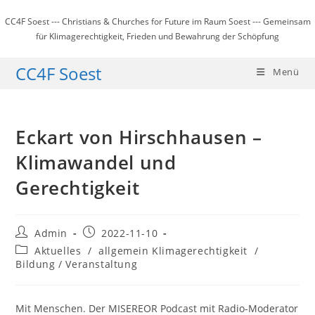
Zum
CC4F Soest --- Christians & Churches for Future im Raum Soest --- Gemeinsam
Inhalt
für Klimagerechtigkeit, Frieden und Bewahrung der Schöpfung
springen
CC4F Soest
Menü
Eckart von Hirschhausen –
Klimawandel und
Gerechtigkeit
Beitrags-
Beitrag
Admin
2022-11-10
Autor:
veröffentlicht:
Beitrags-
Aktuelles
/
allgemein Klimagerechtigkeit
/
Kategorie:
Bildung / Veranstaltung
Mit Menschen. Der MISEREOR Podcast mit Radio-Moderator