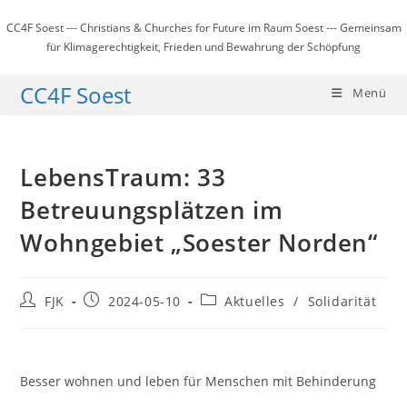
Zum
CC4F Soest --- Christians & Churches for Future im Raum Soest --- Gemeinsam
Inhalt
für Klimagerechtigkeit, Frieden und Bewahrung der Schöpfung
springen
CC4F Soest
Menü
LebensTraum: 33
Betreuungsplätzen im
Wohngebiet „Soester Norden“
Beitrags-
Beitrag
Beitrags-
FJK
2024-05-10
Aktuelles
/
Solidarität
Autor:
veröffentlicht:
Kategorie:
Besser wohnen und leben für Menschen mit Behinderung