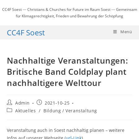
Zum
CC4F Soest --- Christians & Churches for Future im Raum Soest --- Gemeinsam
Inhalt
für Klimagerechtigkeit, Frieden und Bewahrung der Schöpfung
springen
CC4F Soest
Menü
Nachhaltige Veranstaltungen:
Britische Band Coldplay plant
nachhaltigere Welttour
Beitrags-
Beitrag
Admin
2021-10-25
Autor:
veröffentlicht:
Beitrags-
Aktuelles
/
Bildung / Veranstaltung
Kategorie:
Veranstaltung auch in Soest nachhaltig planen – weitere
Infos auf unserer Webseite
(url-Link
)